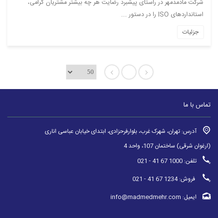
شرکت مادمدمهر در راستای پیشبرد رضایت هر چه بیشتر مشتریان گرامی،
استانداردهای ISO را در دستور ...
جزئیات
1
تماس با ما
آدرس: تهران، شهرک غرب، بلوارفرحزادی، ابتدای خیابان عباسی اناری
(ارغوان شرقی) ساختمان 107، واحد 4
تلفن: 1000 67 41 - 021
فروش: 1234 67 41 - 021
ایمیل: info@madmedmehr.com