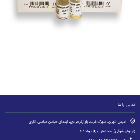
تماس با ما
آدرس: تهران، شهرک غرب، بلوارفرحزادی، ابتدای خیابان عباسی اناری
(ارغوان شرقی) ساختمان 107، واحد 4